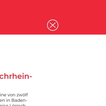
chrhein-
ine von zwölf
en in Baden-
ise Lörrach,