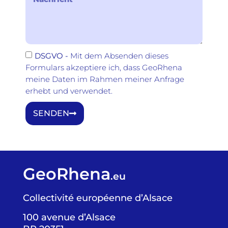
DSGVO -
Mit dem Absenden dieses
Formulars akzeptiere ich, dass GeoRhena
meine Daten im Rahmen meiner Anfrage
erhebt und verwendet.
SENDEN
GeoRhena
.eu
Collectivité européenne d’Alsace
100 avenue d’Alsace