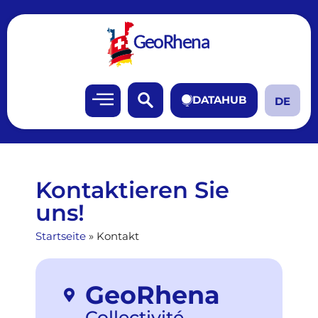
DATAHUB
DE
FR
Kontaktieren Sie
uns!
Startseite
»
Kontakt
GeoRhena
Collectivité