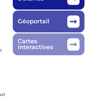
Géoportail
Cartes
t
interactives
e
uel